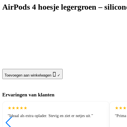
AirPods 4 hoesje legergroen – silic

Toevoegen aan winkelwagen
✓
Ervaringen van klanten
★
★
★
★
★
★
★
★
“Ideaal als extra oplader. Stevig en ziet er netjes uit.”
“Prima 