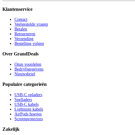
Klantenservice
Contact
Veelgestelde vragen
Betalen
Retourneren
Verzending
Bestelling volgen
Over GrandDeals
Onze voordelen
Bedrijfsgegevens
Nieuwsbrief
Populaire categorieën
USB-C opladers
Snelladers
USB-C kabels
Lightning kabels
AirPods hoesjes
Screenprotectors
Zakelijk