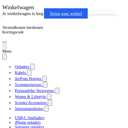
Winkelwagen
Je winkelwagen is leeg
Terug naar winkel
Verzendkosten berekenen
Kortingscode
Menu
Opladers
Kabels
AirPods Hoesjes
Screenprotectors
Persoonlijke Verzorging
Wonen & Lifestyle
Scooter Accessoires
Seizoensartikelen
USB-C Snelladers
iPhone opladers
Samsung opladers