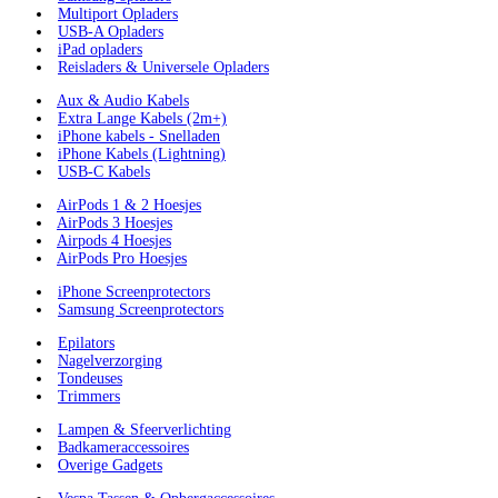
Multiport Opladers
USB-A Opladers
iPad opladers
Reisladers & Universele Opladers
Aux & Audio Kabels
Extra Lange Kabels (2m+)
iPhone kabels - Snelladen
iPhone Kabels (Lightning)
USB-C Kabels
AirPods 1 & 2 Hoesjes
AirPods 3 Hoesjes
Airpods 4 Hoesjes
AirPods Pro Hoesjes
iPhone Screenprotectors
Samsung Screenprotectors
Epilators
Nagelverzorging
Tondeuses
Trimmers
Lampen & Sfeerverlichting
Badkameraccessoires
Overige Gadgets