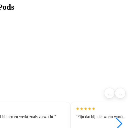
rPods
←
→
★
★
★
★
★
el binnen en werkt zoals verwacht.”
“Fijn dat hij niet warm wordt. O