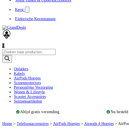
Vespa Tassen & Opbergaccessoires
Kerst
Elektrische Kerstmannen
0
Producten
zoeken
Opladers
Kabels
AirPods Hoesjes
Screenprotectors
Persoonlijke Verzorging
Wonen & Lifestyle
Scooter Accessoires
Seizoensartikelen
Altijd gratis verzending
Nu besteld
Home
>
Telefoonaccessoires
>
AirPods Hoesjes
>
Airpods 4 Hoesjes
>
AirPod