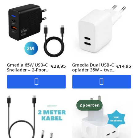
Gmedia 65W USB-C
Gmedia Dual USB-C
€
28,95
€
14,95
Snellader – 2-Poorts
oplader 35W – twee
Power Delivery
apparaten krachtig
Oplader –...
tegelijk...


2 poorten