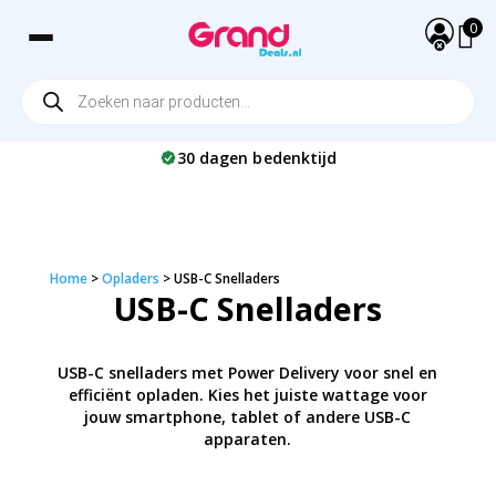
0
Producten
lators
AirPods 1 & 2 Hoesjes
Aux & Audio Kabels
Elektrische Kerstmannen
Lampen & Sfeerverlichting
iPhone Screenprotectors
USB-C Snelladers
Vespa Tassen &
zoeken
Opbergaccessoires
gelverzorging
AirPods 3 Hoesjes
Extra Lange Kabels (2m+)
Badkameraccessoires
Samsung Screenprotectors
iPhone opladers
30 dagen bedenktijd
ndeuses
Airpods 4 Hoesjes
iPhone kabels - Snelladen
Overige Gadgets
Samsung opladers
immers
AirPods Pro Hoesjes
iPhone Kabels (Lightning)
Multiport Opladers
USB-C Kabels
USB-A Opladers
iPad opladers
Home
>
Opladers
>
USB-C Snelladers
Reisladers & Universele
USB-C Snelladers
Opladers
USB-C snelladers met Power Delivery voor snel en
efficiënt opladen. Kies het juiste wattage voor
jouw smartphone, tablet of andere USB-C
apparaten.