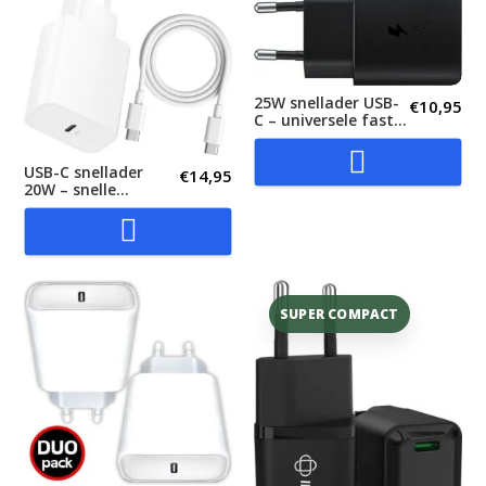
25W snellader USB-
€
10,95
C – universele fast
charger – travel
adapter...

USB-C snellader
€
14,95
20W – snelle
oplader voor iPhone
& Samsung

SUPER COMPACT