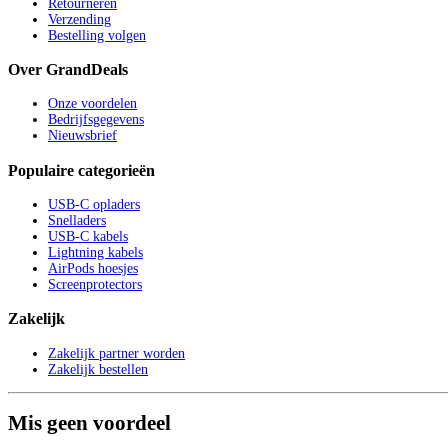
Retourneren
Verzending
Bestelling volgen
Over GrandDeals
Onze voordelen
Bedrijfsgegevens
Nieuwsbrief
Populaire categorieën
USB-C opladers
Snelladers
USB-C kabels
Lightning kabels
AirPods hoesjes
Screenprotectors
Zakelijk
Zakelijk partner worden
Zakelijk bestellen
Mis geen voordeel