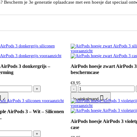
? Bescherm je 3e generatie oplaadcase met een hoesje dat speciaal ontw
 AirPods 3 donkergrijs –
AirPods hoesje zwart AirPods 3 
herming
beschermcase
€
8,95
+
-


✓
In winkelmand
✓
le AirPods 3 – Wit – Siliconen
.
AirPods hoesje AirPods 3 violetg
case
+