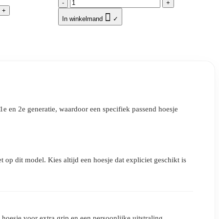
-
+
+

In winkelmand
✓
1e en 2e generatie, waardoor een specifiek passend hoesje
p dit model. Kies altijd een hoesje dat expliciet geschikt is
esje voor extra grip en een persoonlijke uitstraling.