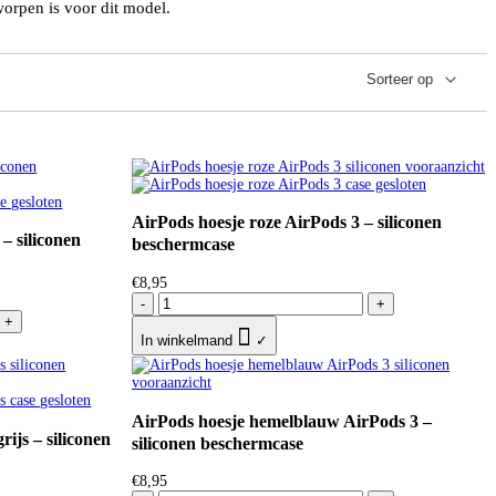
orpen is voor dit model.
AirPods hoesje roze AirPods 3 – siliconen
– siliconen
beschermcase
€
8,95
-
+
+

In winkelmand
✓
AirPods hoesje hemelblauw AirPods 3 –
rijs – siliconen
siliconen beschermcase
€
8,95