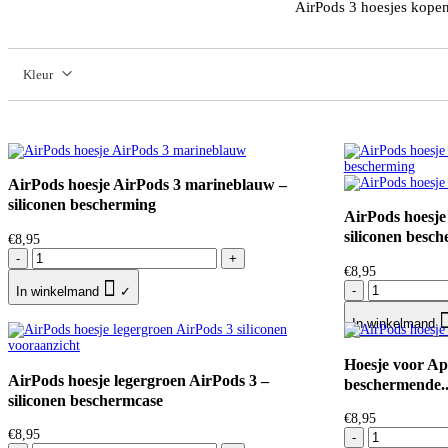
AirPods 3 hoesjes kopen
Kleur
AirPods hoesje AirPods 3 marineblauw –
siliconen bescherming
AirPods hoesje
siliconen besc
€
8,95
-
+
€
8,95

-
In winkelmand
✓
In winkelmand
Hoesje voor App
AirPods hoesje legergroen AirPods 3 –
beschermende..
siliconen beschermcase
€
8,95
€
8,95
-