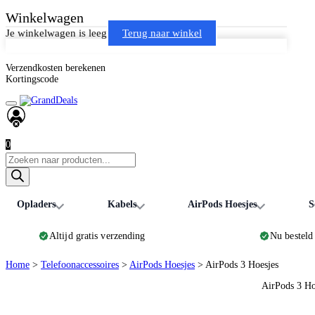
Winkelwagen
Je winkelwagen is leeg
Terug naar winkel
Verzendkosten berekenen
Kortingscode
0
Producten
zoeken
Opladers
Kabels
AirPods Hoesjes
S
Altijd gratis verzending
Nu besteld
Home
>
Telefoonaccessoires
>
AirPods Hoesjes
>
AirPods 3 Hoesjes
AirPods 3 Ho