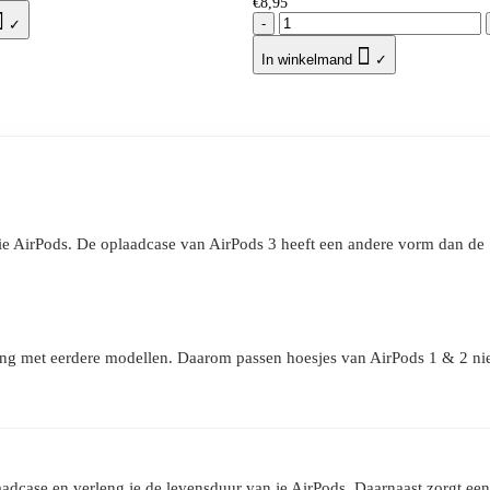
€
8,95

-
✓

In winkelmand
✓
ie AirPods. De oplaadcase van AirPods 3 heeft een andere vorm dan de 
g met eerdere modellen. Daarom passen hoesjes van AirPods 1 & 2 niet o
ase en verleng je de levensduur van je AirPods. Daarnaast zorgt een ho