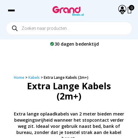
0
Producten
lators
AirPods 1 & 2 Hoesjes
Aux & Audio Kabels
Elektrische Kerstmannen
Lampen & Sfeerverlichting
iPhone Screenprotectors
USB-C Snelladers
Vespa Tassen &
zoeken
Opbergaccessoires
gelverzorging
AirPods 3 Hoesjes
Extra Lange Kabels (2m+)
Badkameraccessoires
Samsung Screenprotectors
iPhone opladers
30 dagen bedenktijd
ndeuses
Airpods 4 Hoesjes
iPhone kabels - Snelladen
Overige Gadgets
Samsung opladers
immers
AirPods Pro Hoesjes
iPhone Kabels (Lightning)
Multiport Opladers
USB-C Kabels
USB-A Opladers
iPad opladers
Home
>
Kabels
>
Extra Lange Kabels (2m+)
Reisladers & Universele
Extra Lange Kabels
Opladers
(2m+)
Extra lange oplaadkabels van 2 meter bieden meer
bewegingsvrijheid wanneer het stopcontact verder
weg zit. Ideaal voor gebruik naast bed, bank of
bureau, zonder dat je toestel strak aan de kabel