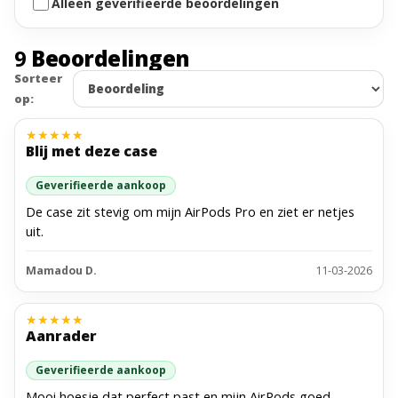
Alleen geverifieerde beoordelingen
9
Beoordelingen
Sorteer
op:
★
★
★
★
★
Blij met deze case
Geverifieerde aankoop
De case zit stevig om mijn AirPods Pro en ziet er netjes
uit.
Mamadou D.
11-03-2026
★
★
★
★
★
Aanrader
Geverifieerde aankoop
Mooi hoesje dat perfect past en mijn AirPods goed