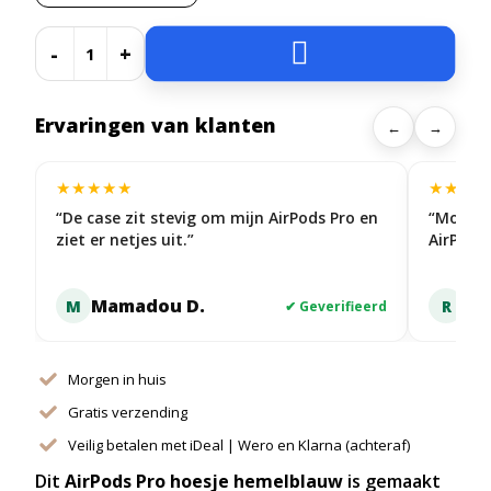

-
+
Ervaringen van klanten
←
→
★
★
★
★
★
★
★
★
★
“De case zit stevig om mijn AirPods Pro en
“Mooi h
ziet er netjes uit.”
AirPods
Mamadou D.
Ric
M
R
✔ Geverifieerd
Morgen in huis
Gratis verzending
Veilig betalen met iDeal | Wero en Klarna (achteraf)
Dit
AirPods Pro hoesje hemelblauw
is gemaakt