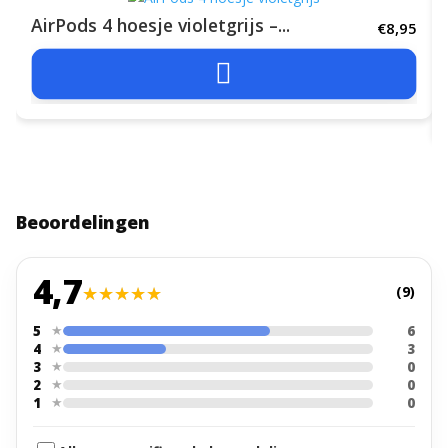
AirPods 4 hoesje violetgrijs –...
€
8,95

Beoordelingen
4,7
★★★★★
★★★★★
(9)
★
5
6
★
4
3
★
3
0
★
2
0
★
1
0